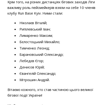
Крім того, на різних дистанціях бігових заходів Ліги
важливу роль пейсмейкерів взяли на себе 10 членів
клубу Run Base Kyiv. Ними стали:
Ніколаєв Віталій;
Рипілевський Іван;
Лимаренко Максим;
Бєлостоцький Михайло;
Тимченко Леонід;
Барановський Олександр;
Лебедєв Єгор;
Денисов Юрій;
Євангелій Олександр;
Мітрошин Андрій.
Вітаємо кожного, хто став частиною цього великої
бігової події України!