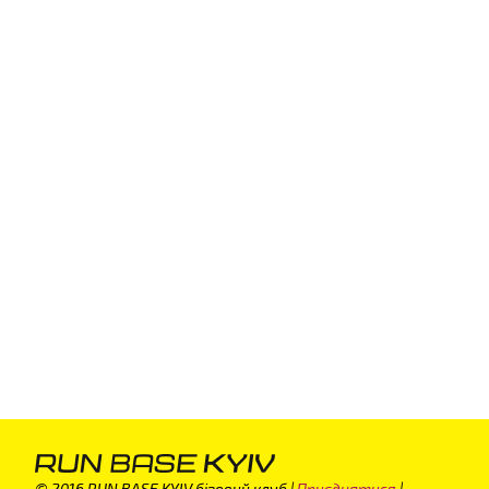
© 2016 RUN BASE KYIV біговий клуб |
Приєднатися
|